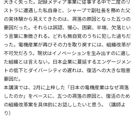
大きく失った。記録メディア事業に従事する中で二度のリ
ストラに遭遇した私自身と、シャープで副社長を務めた父
の実体験から見えてきたのは、凋落の原因となった五つの
要因だった。それらは誤認、慢心、困窮、半端、欠落とい
う言葉に象徴される。どれも無自覚のうちに犯した過ちだ
った。電機産業が再びその力を取り戻すには、組織改革が
不可欠だろう。現状はイノベーションを生み出すのに適し
た組織とは言えない。日本企業に蔓延するエンゲージメン
トの低下とダイバーシティの遅れは、復活への大きな阻害
要因だ。
本講演では、2月に上梓した「日本の電機産業はなぜ凋落
したのか」をベースに、五つの凋落の原因と、復活のため
の組織改革案を具体的にお話ししたいと思う。（講師よ
り）