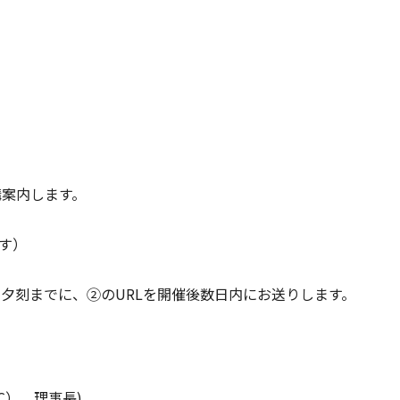
講案内します。
ます）
日夕刻までに、②のURLを開催後数日内にお送りします。
C） 理事長)